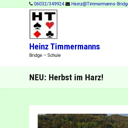
Skip
06032/349924
Heinz@Timmermanns-Bridg
to
content
Heinz Timmermanns
Bridge – Schule
NEU: Herbst im Harz!