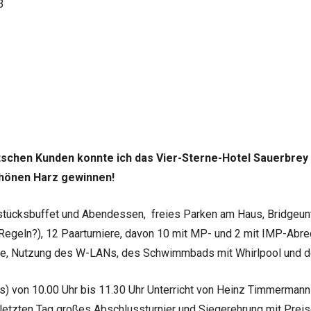
3
chen Kunden konnte ich das Vier-Sterne-Hotel Sauerbrey
hönen Harz gewinnen!
stücksbuffet und Abendessen, freies Parken am Haus, Bridgeu
 Regeln?), 12 Paarturniere, davon 10 mit MP- und 2 mit IMP-Ab
ge, Nutzung des W-LANs, des Schwimmbads mit Whirlpool und 
s) von 10.00 Uhr bis 11.30 Uhr Unterricht von Heinz Timmermanns,
letzten Tag großes Abschlussturnier und Siegerehrung mit Preis