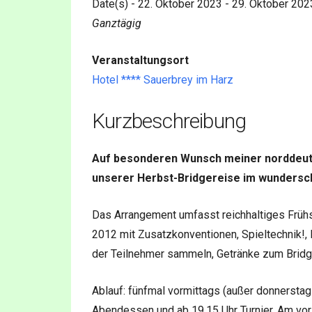
Date(s) - 22. Oktober 2023 - 29. Oktober 202
Ganztägig
Veranstaltungsort
Hotel **** Sauerbrey im Harz
Kurzbeschreibung
Auf besonderen Wunsch meiner norddeuts
unserer Herbst-Bridgereise im wundersc
Das Arrangement umfasst reichhaltiges Früh
2012 mit Zusatzkonventionen, Spieltechnik!,
der Teilnehmer sammeln, Getränke zum Brid
Ablauf: fünfmal vormittags (außer donnerstag
Abendessen und ab 19.15 Uhr Turnier. Am vor